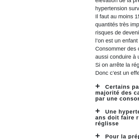
élévation de la p
hypertension sur
Il faut au moins 
quantités très im
risques de deveni
l’on est un enfan
Consommer des con
aussi conduire à 
Si on arrête la ré
Donc c’est un effe
Certains pa
majorité des c
par une conso
Une hypert
ans doit faire
réglisse
Pour la pré