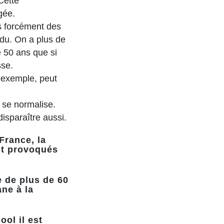
Cette
gée.
s forcément des
idu. On a plus de
e 50 ans que si
sse.
r exemple, peut
n se normalise.
disparaître aussi.
France, la
ont provoqués
 de plus de 60
ne à la
ol il est