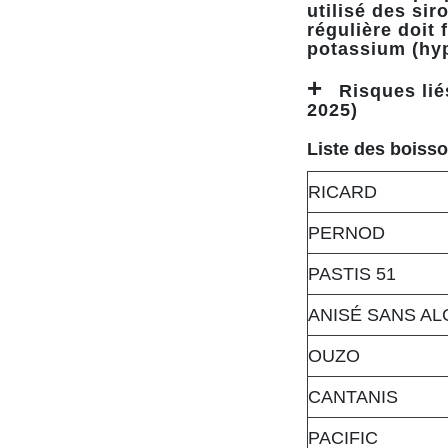
utilisé des si
régulière doit
potassium (hy
Risques li
2025)
Liste des boisso
RICARD
PERNOD
PASTIS 51
ANISÉ SANS A
OUZO
CANTANIS
PACIFIC