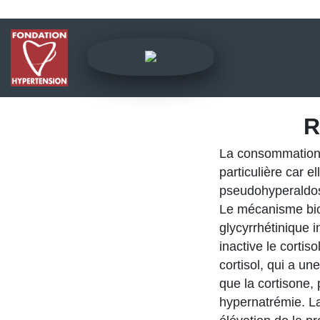
R
La consommation d
particulière car 
pseudohyperaldost
Le mécanisme biol
glycyrrhétinique 
inactive le cortis
cortisol, qui a u
que la cortisone
hypernatrémie. La