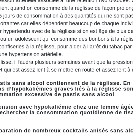
ression artérielle associée à une rétention hydro-sodée. 
vient quand on consomme de la réglisse de façon prolon
15 jours de consommation à des quantités qui ne sont pa
portantes car elles dépendent beaucoup de chaque indiv
r hypertendu avec de la réglisse si on est âgé de plus d
t ou un adolescent qui consomme des bonbons à la régli
fiseries à la réglisse, pour aider à l’arrêt du tabac pa
une hypertension artérielle.
glisse, il faudra plusieurs semaines avant que la pressio
t qui est assez lent à se mettre en route et assez lent à 
stis sans alcool contiennent de la réglisse. En 
as d’hypokaliémies graves liés à la réglisse s
mmation excessive de pastis sans alcool
ension avec hypokaliémie chez une femme âgée
 rechercher la consommation quotidienne de tisa
paration de nombreux cocktails anisés sans alco