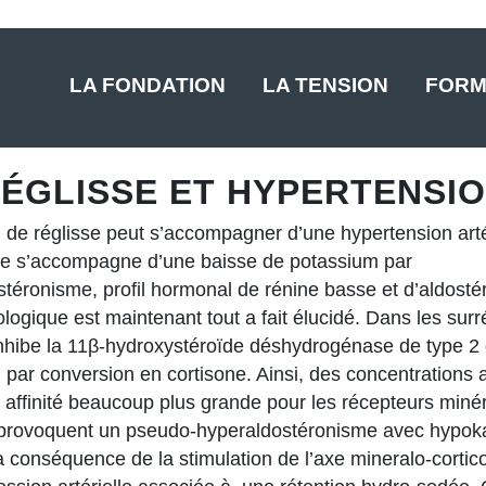
LA FONDATION
LA TENSION
FORM
ÉGLISSE ET HYPERTENSI
e réglisse peut s’accompagner d’une hypertension artéri
elle s’accompagne d’une baisse de potassium par
éronisme, profil hormonal de rénine basse et d’aldosté
ogique est maintenant tout a fait élucidé. Dans les surré
inhibe la 11β-hydroxystéroïde déshydrogénase de type 2 
ol par conversion en cortisone. Ainsi, des concentrations
ne affinité beaucoup plus grande pour les récepteurs miné
, provoquent un pseudo-hyperaldostéronisme avec hypoka
 conséquence de la stimulation de l’axe mineralo-cortic