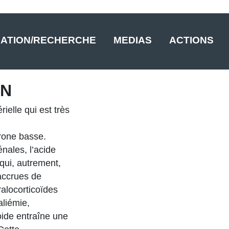
ATION/RECHERCHE
MEDIAS
ACTIONS
ON
elle qui est très
rone basse.
nales, l’acide
qui, autrement,
 accrues de
ralocorticoïdes
liémie,
oide entraîne une