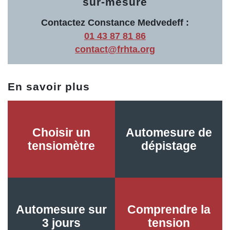
sur-mesure
Contactez Constance Medvedeff :
01 43 87 81 86
contact@frhta.org
En savoir plus
Choisir un
Automesure de
tensiomètre
dépistage
Automesure sur
Comprendre la
3 jours
tension